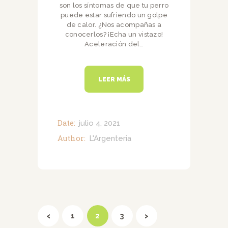
son los síntomas de que tu perro
puede estar sufriendo un golpe
de calor. ¿Nos acompañas a
conocerlos? ¡Echa un vistazo!
Aceleración del…
LEER MÁS
Date:
julio 4, 2021
Author:
L'Argenteria
Navegación
de
<
PAGE
1
PAGE
2
PAGE
3
>