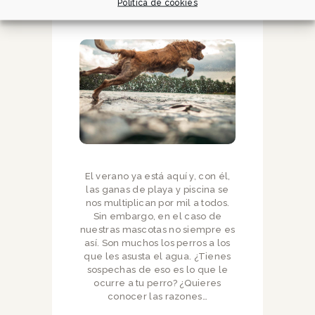
miedo el agua?
Política de cookies
El verano ya está aquí y, con él,
las ganas de playa y piscina se
nos multiplican por mil a todos.
Sin embargo, en el caso de
nuestras mascotas no siempre es
así. Son muchos los perros a los
que les asusta el agua. ¿Tienes
sospechas de eso es lo que le
ocurre a tu perro? ¿Quieres
conocer las razones…