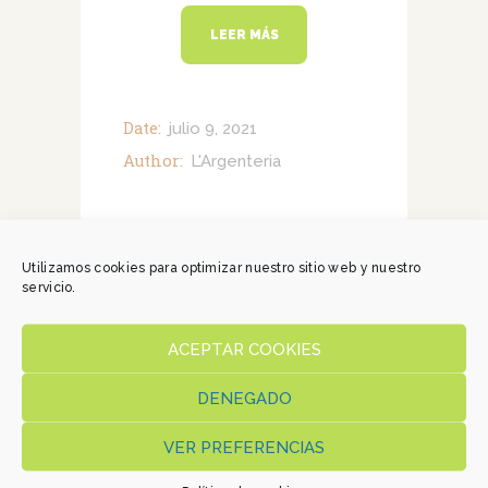
LEER MÁS
Date:
julio 9, 2021
Author:
L'Argenteria
Utilizamos cookies para optimizar nuestro sitio web y nuestro
servicio.
ACEPTAR COOKIES
Magazine
DENEGADO
¿A tu perro le da
VER PREFERENCIAS