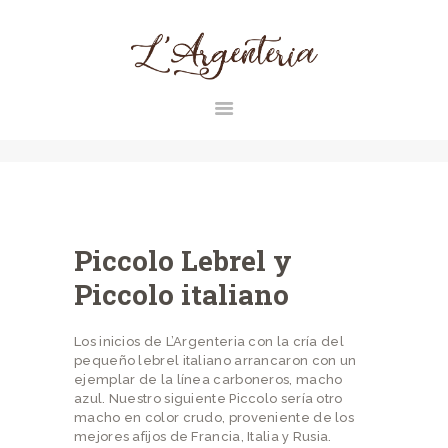
L'ARGENTERIA
INICIO
RAZAS
CONTACTO
Piccolo Lebrel y
MAGAZINE
Piccolo italiano
Los inicios de L’Argenteria con la cría del
pequeño lebrel italiano arrancaron con un
ejemplar de la línea carboneros, macho
azul. Nuestro siguiente Piccolo sería otro
macho en color crudo, proveniente de los
mejores afijos de Francia, Italia y Rusia.