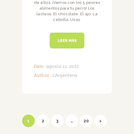
de ellos. ¡Vamos con los 5 peores
alimentos para tu perro! Los
lácteos. El chocolate. El ajo. La
cebolla. Uvas.
LEER MÁS
Date:
agosto 11, 2022
Author:
L'Argenteria
Navegación
de
PAGE
1
PAGE
2
PAGE
3
…
PAGE
20
>
entradas