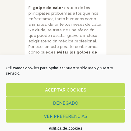
El
golpe de calor
es uno de los
principales problemas a los que nos
enfrentamos, tanto humanos como
animales, durante los meses de calor.
Sin duda, se trata de una afección
que puede resultar grave e incluso
exigir atención médica profesional.
Por eso, en este post, te contaremos
cómo puedes
evitar los golpes de
calor en los perros.
¡Acompáñanos!
Darle agua fresca de manera muy
Utilizamos cookies para optimizar nuestro sitio web y nuestro
periódica. Si no estamos en casa,
servicio.
dejarla en algún sitio de fácil
acceso.
ACEPTAR COOKIES
Intentar que siempre estén a la
sombra o en lugares ventilados.
DENEGADO
Evitar el ejercicio intenso a horas de
más calor.
VER PREFERENCIAS
Darle de comer siempre a primera
hora o a última en el día.
Política de cookies