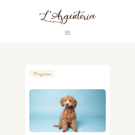
L'ARGENTERIA
INICIO
RAZAS
CONTACTO
Magazine
MAGAZINE