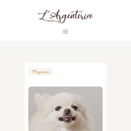
L'ARGENTERIA
INICIO
RAZAS
CONTACTO
Magazine
MAGAZINE