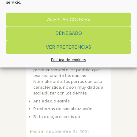
importante que le prestes
servicio.
atención
. ¡Existen múltiples causas
posibles!
ACEPTAR COOKIES
Las causas orgánicas son en las que
primero deberás fijarte. Puedes
DENEGADO
consultar a un veterinario para ello.
Posibles enfermedades, contagios,
virus, etc. Cuando un perro está
VER PREFERENCIAS
enfermo, igual que los humanos, el
juego pasa a un segundo plano.
Política de cookies
Si tu perro ha sido adoptado
prematuramente, es posible que
esa sea una de las causas.
Normalmente, los perros con esta
característica, no son muy dados a
sociabilizar con los demás.
Ansiedad o estrés.
Problemas de sociabilización.
Falta de ejercicio físico.
Fecha:
septiembre 21, 2021