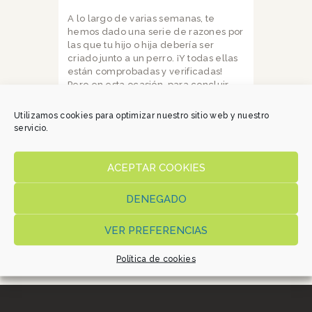
A lo largo de varias semanas, te
hemos dado una serie de razones por
las que tu hijo o hija debería ser
criado junto a un perro. ¡Y todas ellas
están comprobadas y verificadas!
Pero en esta ocasión, para concluir,
vamos a darte nuestra humilde
opinión.
Utilizamos cookies para optimizar nuestro sitio web y nuestro
servicio.
Tu hijo debe criarse junto a un perro
porque esta es la única manera de
sentir el amor más puro que existe.
ACEPTAR COOKIES
Un amor leal, fiel, indescriptible y del
que jamás podrá olvidarse. ¿Qué más
DENEGADO
se puede pedir?
VER PREFERENCIAS
Fecha:
mayo 24, 2021
Política de cookies