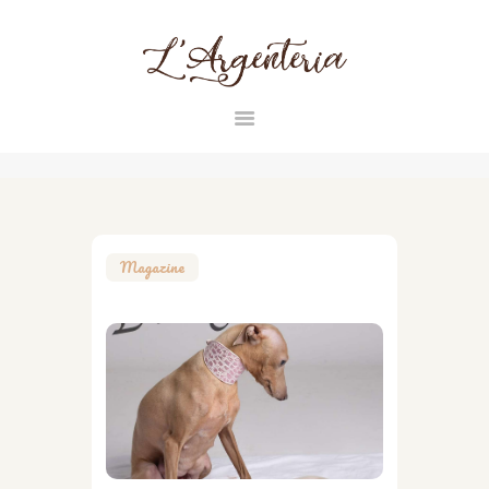
L'ARGENTERIA
INICIO
RAZAS
CONTACTO
Magazine
MAGAZINE